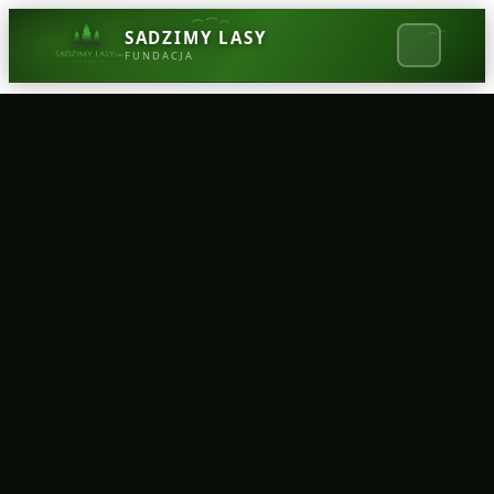
SADZIMY LASY
FUNDACJA
Strona główna
Blog
O projekcie
Kontakt
Wesprzyj nas